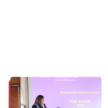
ser sometidas a tortura u otros tratos o penas crueles,
inhumanos o degradantes en caso de que se procediera a la
expulsión, devolución o extradición al país de su nacionalidad
o, en el caso que carezca de nacionalidad, al país de
residencia habitual (Convención contra la Tortura y otros Tratos
o Penas Crueles, Inhumanos o Degradantes, 1987).