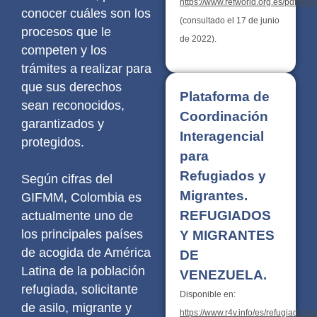
https://www.refworld.org.es/pdfid/5
conocer cuáles son los
(consultado el 17 de junio
procesos que le
de 2022).
competen y los
trámites a realizar para
que sus derechos
Plataforma de
sean reconocidos,
Coordinación
garantizados y
Interagencial
protegidos.
para
Refugiados y
Según cifras del
Migrantes.
GIFMM, Colombia es
REFUGIADOS
actualmente uno de
los principales países
Y MIGRANTES
de acogida de América
DE
Latina de la población
VENEZUELA.
refugiada, solicitante
Disponible en:
de asilo, migrante y
https://www.r4v.info/es/refugiadosy